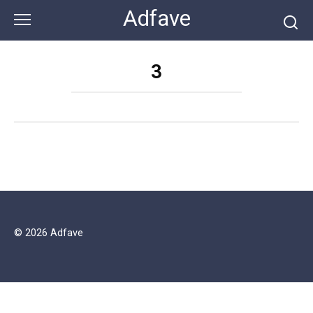
Перейти
Adfave
к
контенту
3
© 2026 Adfave