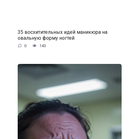
35 восхитительных идей маникюра на
овальную форму ногтей
0
143