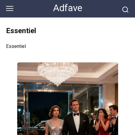
Перейти
Adfave
к
контенту
Essentiel
Essentiel