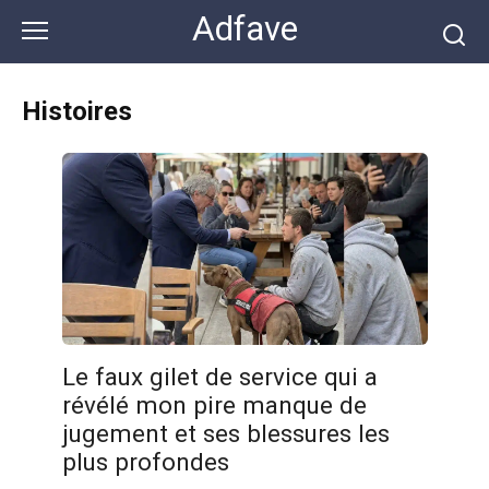
Перейти
Adfave
к
контенту
Histoires
Le faux gilet de service qui a
révélé mon pire manque de
jugement et ses blessures les
plus profondes