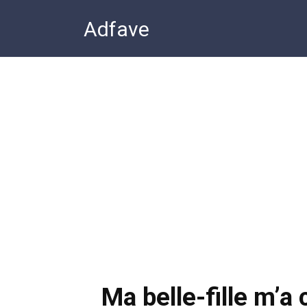
Перейти
Adfave
к
контенту
Ma belle-fille m’a