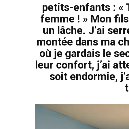
petits-enfants : « 
femme ! » Mon fils
un lâche. J’ai serr
montée dans ma cham
où je gardais le se
leur confort, j’ai a
soit endormie, j’a