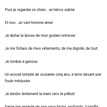
Puis je regardai ce chien… un héros oublié.
Et moi… un vieil homme amer.
Je lâchai la laisse de mon golden retriever.
Je me fichais de mes vêtements, de ma dignité, de tout.
Je tombai à genoux.
Un avocat retraité de soixante-cinq ans, à terre devant une
foule médusée.
Je tendis lentement la main vers le pitbull.
Sarge me regarda de ses yeux bruns, profonds. Il renifla