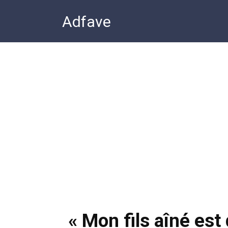
Перейти
Adfave
к
контенту
« Mon fils aîné est