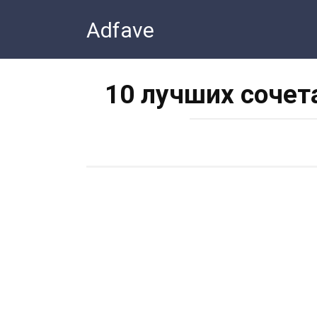
Перейти
Adfave
к
контенту
10 лучших сочет