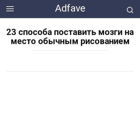
Перейти
Adfave
к
контенту
23 способа поставить мозги на
место обычным рисованием