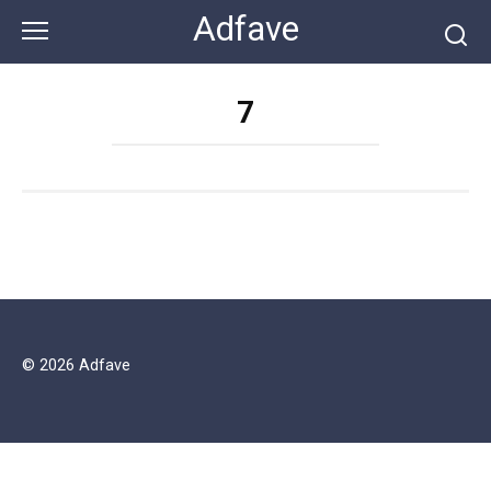
Перейти
Adfave
к
контенту
7
© 2026 Adfave