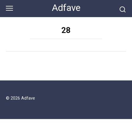
Перейти
Adfave
к
контенту
28
© 2026 Adfave