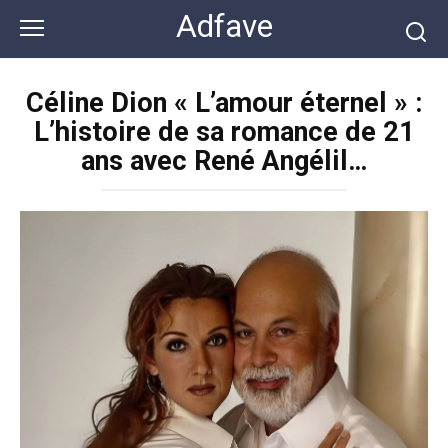
Перейти
Adfave
к
контенту
Céline Dion « L’amour éternel » :
L’histoire de sa romance de 21
ans avec René Angélil…