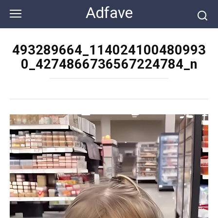
Перейти
Adfave
к
контенту
493289664_114024100480993
0_4274866736567224784_n