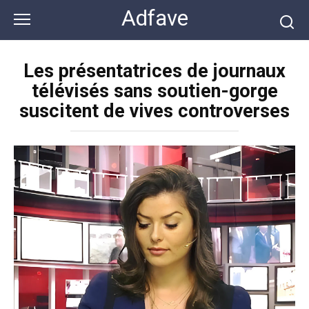
Перейти
Adfave
к
контенту
Les présentatrices de journaux
télévisés sans soutien-gorge
suscitent de vives controverses