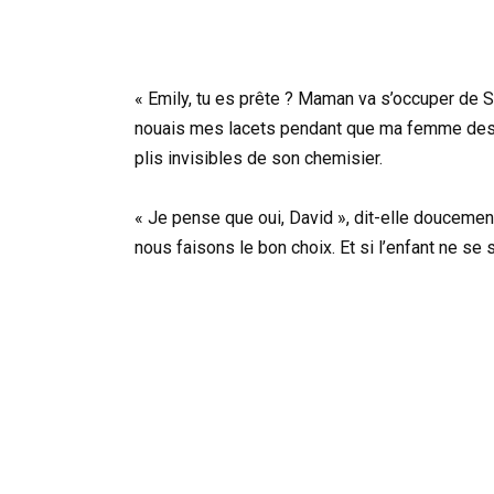
« Emily, tu es prête ? Maman va s’occuper de S
nouais mes lacets pendant que ma femme descen
plis invisibles de son chemisier.
« Je pense que oui, David », dit-elle doucement
nous faisons le bon choix. Et si l’enfant ne se 