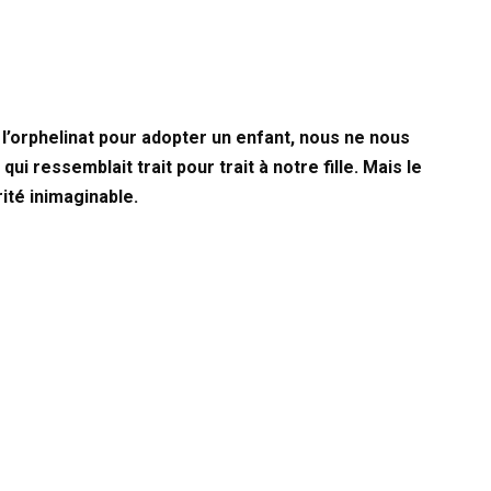
’orphelinat pour adopter un enfant, nous ne nous
qui ressemblait trait pour trait à notre fille. Mais le
rité inimaginable.