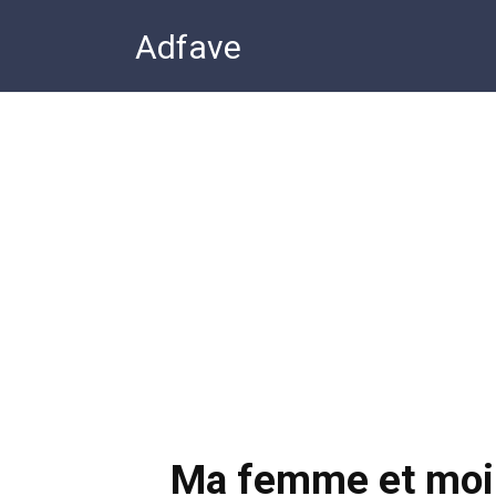
Перейти
Adfave
к
контенту
Ma femme et moi