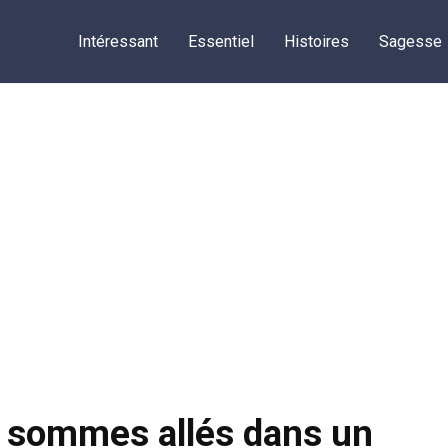
Intéressant
Essentiel
Histoires
Sagesse
 sommes allés dans un