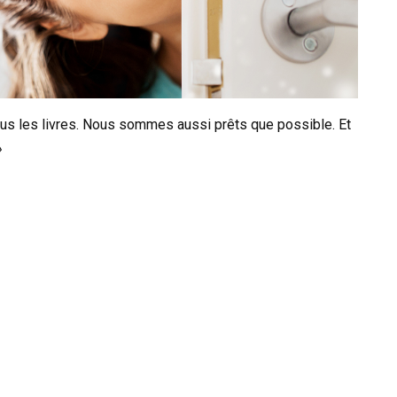
ous les livres. Nous sommes aussi prêts que possible. Et
»