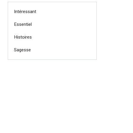
Intéressant
Essentiel
Histoires
Sagesse