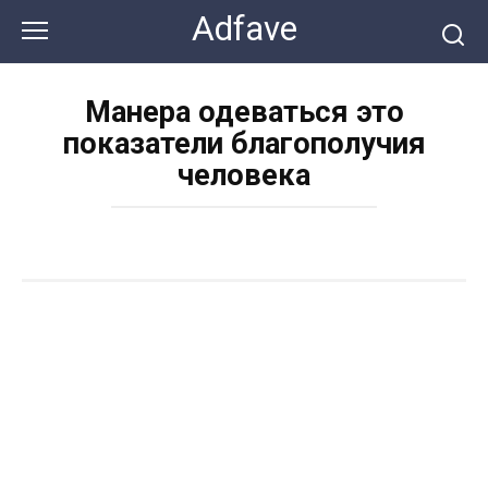
Перейти
Adfave
к
контенту
Манера одеваться это
показатели благополучия
человека