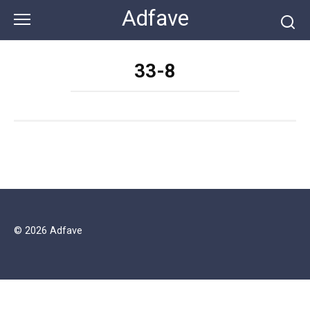
Перейти
Adfave
к
контенту
33-8
© 2026 Adfave