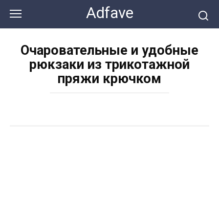
Перейти
Adfave
к
контенту
Очаровательные и удобные
рюкзаки из трикотажной
пряжи крючком