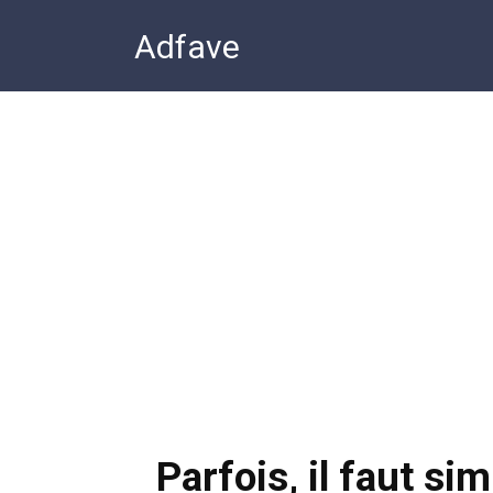
Перейти
Adfave
к
контенту
Parfois, il faut s