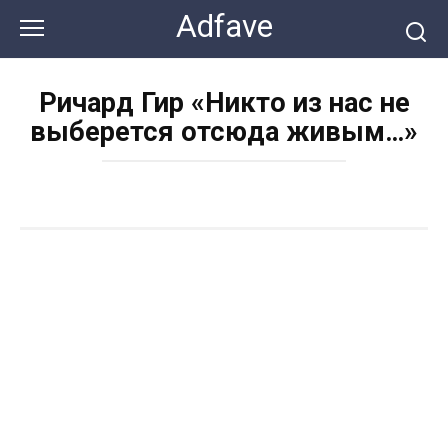
Перейти
Adfave
к
контенту
Ричард Гир «Никто из нас не
выберется отсюда живым…»