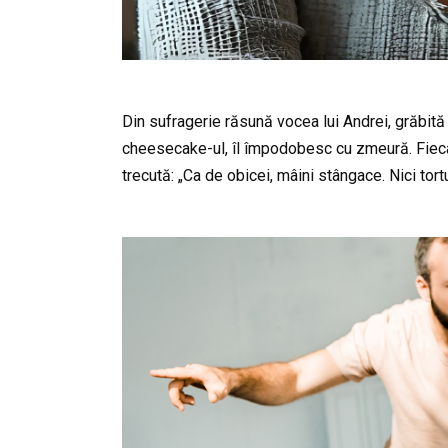
Din sufragerie răsună vocea lui Andrei, grăbită
cheesecake-ul, îl împodobesc cu zmeură. Fiecare
trecută: „Ca de obicei, mâini stângace. Nici tortu