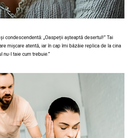
 și condescendentă: „Oaspeții așteaptă desertul!” Tai
 mișcare atentă, iar în cap îmi bâzâie replica de la cina
l nu-l taie cum trebuie.”