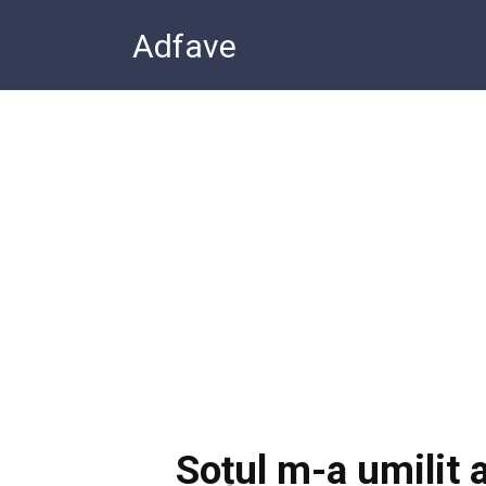
Перейти
Adfave
к
контенту
Soțul m-a umilit a