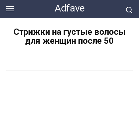
Перейти
Adfave
к
контенту
Стрижки на густые волосы
для женщин после 50