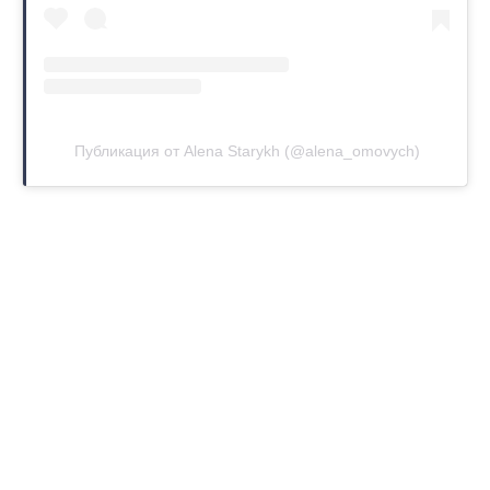
Публикация от Alena Starykh (@alena_omovych)