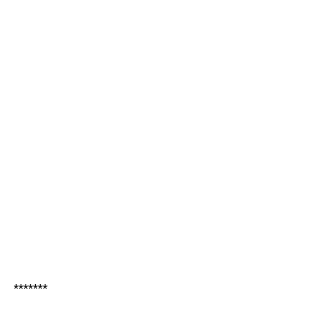
*******