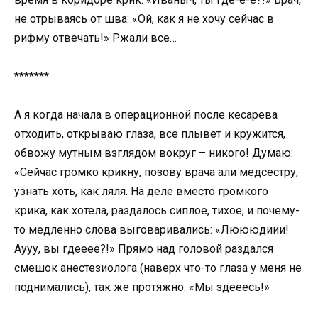
не отрываясь от шва: «Ой, как я не хочу сейчас в
рифму отвечать!» Ржали все…
*******
А я когда начала в операционной после кесарева
отходить, открываю глаза, все плывет и кружится,
обвожу мутным взглядом вокруг – никого! Думаю:
«Сейчас громко крикну, позову врача али медсестру,
узнать хоть, как ляля. На деле вместо громкого
крика, как хотела, раздалось сиплое, тихое, и почему-
то медленно слова выговаривались: «Люююдиии!
Аууу, вы гдееее?!» Прямо над головой раздался
смешок анестезиолога (наверх что-то глаза у меня не
поднимались), так же протяжно: «Мы здееесь!»