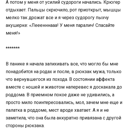
А потом у меня от усилий судороги начались. Крюгер
отдыхает. Пальцы скрючило, рот приоткрыт, мышцы
мелко так дрожат все и я через судорогу пыхчу
акушерке: «Лееенннааа! У меня паралич! Спасайте
меня!»
*******
В панике я начала запихивать все, что могло бы мне
понадобится на родах и после, в рюкзак мужа, только
что вернувшегося из похода. В состоянии аффекта
вместе с ношей и животом наперевес я доскакала до
роддома. В приемном покое даже не удивились, а
просто мило поинтересовались, мол, зачем мне еще и
палатка в роддоме, мест вроде хватает. А я и не
заметила, что она была аккуратно привязана с другой
стороны рюкзака.