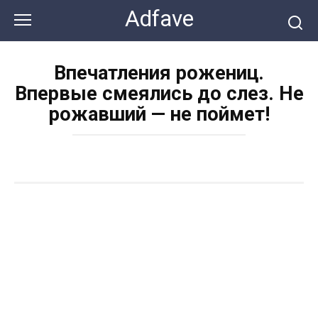
Перейти
Adfave
к
контенту
Впечатления рожениц.
Впервые смеялись до слез. Не
рожавший — не поймет!