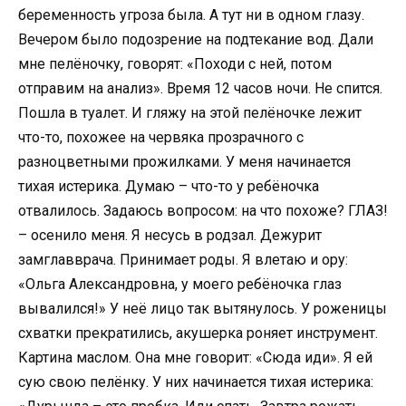
беременность угроза была. А тут ни в одном глазу.
Вечером было подозрение на подтекание вод. Дали
мне пелёночку, говорят: «Походи с ней, потом
отправим на анализ». Время 12 часов ночи. Не спится.
Пошла в туалет. И гляжу на этой пелёночке лежит
что-то, похожее на червяка прозрачного с
разноцветными прожилками. У меня начинается
тихая истерика. Думаю – что-то у ребёночка
отвалилось. Задаюсь вопросом: на что похоже? ГЛАЗ!
– осенило меня. Я несусь в родзал. Дежурит
замглавврача. Принимает роды. Я влетаю и ору:
«Ольга Александровна, у моего ребёночка глаз
вывалился!» У неё лицо так вытянулось. У роженицы
схватки прекратились, акушерка роняет инструмент.
Картина маслом. Она мне говорит: «Сюда иди». Я ей
сую свою пелёнку. У них начинается тихая истерика: